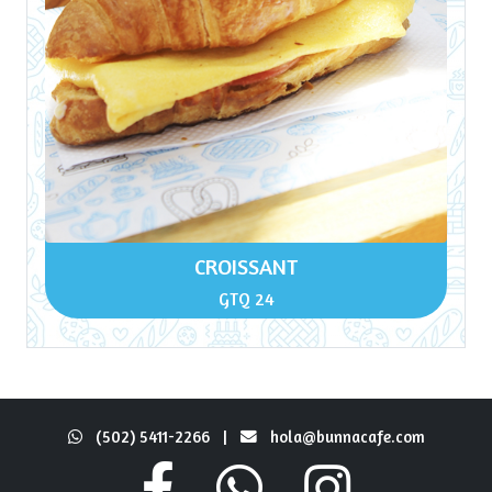
CROISSANT
GTQ 24
(502) 5411-2266
|
hola@bunnacafe.com