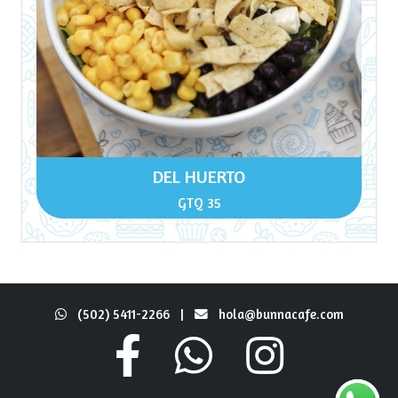
DEL HUERTO
GTQ 35
(502) 5411-2266
|
hola@bunnacafe.com