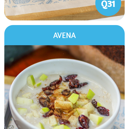
Q31
AVENA