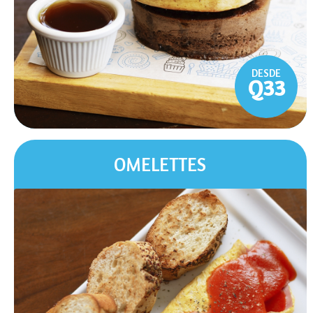
DESDE
Q33
OMELETTES