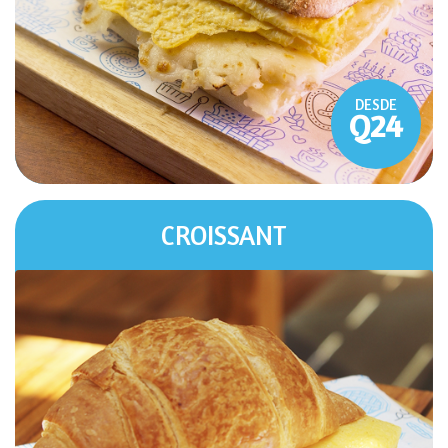
DESDE
Q24
CROISSANT