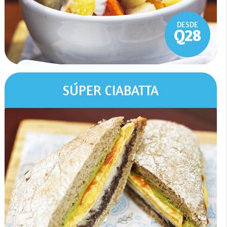
DESDE
Q28
SÚPER CIABATTA