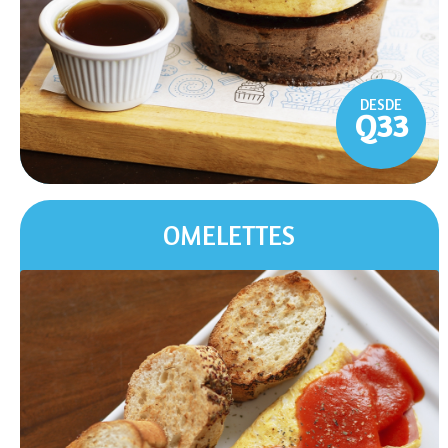
DESDE
Q33
OMELETTES