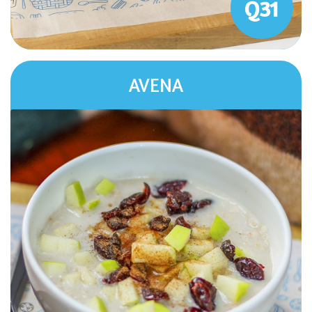
Q31
AVENA