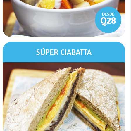
DESDE
Q28
SÚPER CIABATTA