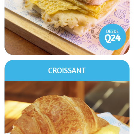
DESDE
Q24
CROISSANT