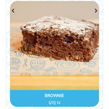
‹
›
BROWNIE
GTQ 12